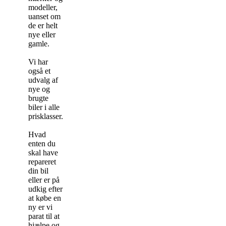
modeller,
uanset om
de er helt
nye eller
gamle.
Vi har
også et
udvalg af
nye og
brugte
biler i alle
prisklasser.
Hvad
enten du
skal have
repareret
din bil
eller er på
udkig efter
at købe en
ny er vi
parat til at
hjælpe og